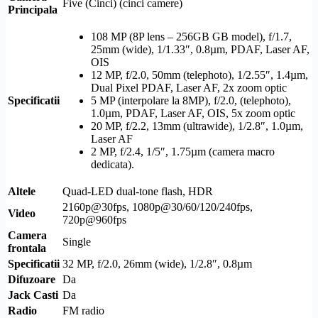
Five (Cinci) (cinci camere)
Principala
108 MP (8P lens – 256GB GB model), f/1.7,
25mm (wide), 1/1.33″, 0.8µm,
PDAF
, Laser AF,
OIS
12 MP, f/2.0, 50mm (telephoto), 1/2.55″, 1.4µm,
Dual Pixel
PDAF
, Laser AF, 2x zoom optic
Specificatii
5 MP (interpolare la 8MP), f/2.0, (telephoto),
1.0µm,
PDAF
, Laser AF,
OIS
, 5x zoom optic
20 MP, f/2.2, 13mm (ultrawide), 1/2.8″, 1.0µm,
Laser AF
2 MP, f/2.4, 1/5″, 1.75µm (camera macro
dedicata).
Altele
Quad-
LED
dual-tone
flash
,
HDR
2160p@30fps, 1080p@30/60/120/240fps,
Video
720p@960fps
Camera
Single
frontala
Specificatii
32 MP, f/2.0, 26mm (wide), 1/2.8″, 0.8µm
Difuzoare
Da
Jack Casti
Da
Radio
FM radio