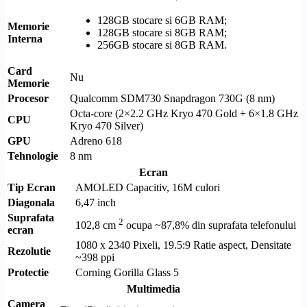
128GB stocare si 6GB
RAM
;
Memorie
128GB stocare si 8GB
RAM
;
Interna
256GB stocare si 8GB
RAM
.
Card
Nu
Memorie
Procesor
Qualcomm SDM730 Snapdragon 730G (8 nm)
Octa-core
(2×2.2 GHz Kryo 470 Gold + 6×1.8 GHz
CPU
Kryo 470 Silver)
GPU
Adreno 618
Tehnologie
8 nm
Ecran
Tip Ecran
AMOLED
Capacitiv, 16M culori
Diagonala
6,47 inch
Suprafata
2
102,8 cm
ocupa ~87,8% din suprafata telefonului
ecran
1080 x 2340 Pixeli, 19.5:9 Ratie aspect, Densitate
Rezolutie
~398 ppi
Protectie
Corning
Gorilla Glass
5
Multimedia
Camera