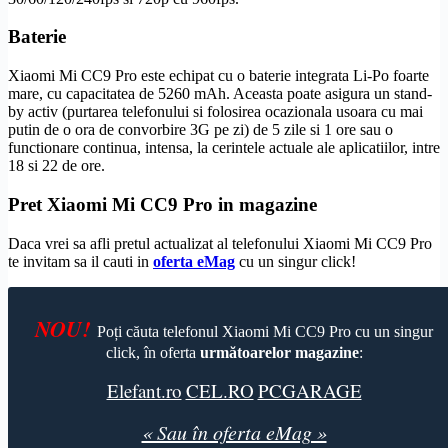
Baterie
Xiaomi Mi CC9 Pro este echipat cu o baterie integrata Li-Po foarte
mare, cu capacitatea de 5260 mAh. Aceasta poate asigura un stand-
by activ (purtarea telefonului si folosirea ocazionala usoara cu mai
putin de o ora de convorbire
3G
pe zi) de 5 zile si 1 ore sau o
functionare continua, intensa, la cerintele actuale ale aplicatiilor, intre
18 si 22 de ore.
Pret Xiaomi Mi CC9 Pro in magazine
Daca vrei sa afli pretul actualizat al telefonului Xiaomi Mi CC9 Pro
te invitam sa il cauti in
oferta eMag
cu un singur click!
NOU!
Poți căuta telefonul Xiaomi Mi CC9 Pro cu un singur
click, în oferta
următoarelor magazine
:
Elefant.ro
CEL.RO
PCGARAGE
« Sau în oferta eMag »