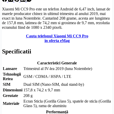
Xiaomi Mi CC9 Pro este un telefon Android de 6,47 inch, lansat de
marele producator chinez in ultimul trimestru al anului 2019, mai
exact in luna Noiembrie. Cantarind 208 grame, acesta are lungimea
de 157,8 mm, latimea de 74,2 mm si grosimea de 9,7 mm, rezolutia
ecranului fiind de 1080 x 2340 pixeli.
Cauta telefonul Xiaomi Mi CC9 Pro
in oferta eMag
Specificatii
Caracteristici Generale
Lansare
Trimestrul al IV-lea 2019 (luna Noiembrie)
Tehnologii
GSM
/
CDMA
/
HSPA
/
LTE
Retea
SIM
Dual
SIM
(Nano-
SIM
, dual stand-by)
Dimensiuni
157,8 x 74,2 x 9,7 mm
Greutate
208 g
Ecran Sticla (
Gorilla Glass
5), spatele de sticla (
Gorilla
Materiale
Glass
5), rama de aluminiu
Performanță