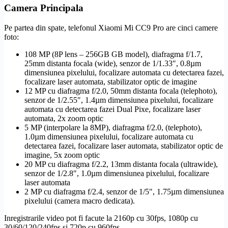
Camera Principala
Pe partea din spate, telefonul Xiaomi Mi CC9 Pro are cinci camere
foto:
108 MP (8P lens – 256GB GB model), diafragma f/1.7,
25mm distanta focala (wide), senzor de 1/1.33″, 0.8µm
dimensiunea pixelului, focalizare automata cu detectarea fazei,
focalizare laser automata, stabilizator optic de imagine
12 MP cu diafragma f/2.0, 50mm distanta focala (telephoto),
senzor de 1/2.55″, 1.4µm dimensiunea pixelului, focalizare
automata cu detectarea fazei Dual Pixe, focalizare laser
automata, 2x zoom optic
5 MP (interpolare la 8MP), diafragma f/2.0, (telephoto),
1.0µm dimensiunea pixelului, focalizare automata cu
detectarea fazei, focalizare laser automata, stabilizator optic de
imagine, 5x zoom optic
20 MP cu diafragma f/2.2, 13mm distanta focala (ultrawide),
senzor de 1/2.8″, 1.0µm dimensiunea pixelului, focalizare
laser automata
2 MP cu diafragma f/2.4, senzor de 1/5″, 1.75µm dimensiunea
pixelului (camera macro dedicata).
Inregistrarile video pot fi facute la 2160p cu 30fps, 1080p cu
30/60/120/240fps si 720p cu 960fps.