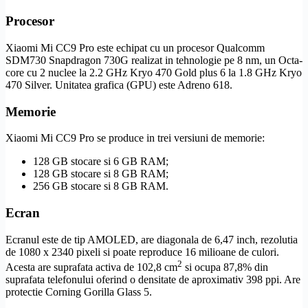
Procesor
Xiaomi Mi CC9 Pro este echipat cu un procesor Qualcomm
SDM730 Snapdragon 730G realizat in tehnologie pe 8 nm, un
Octa-
core
cu 2 nuclee la 2.2 GHz Kryo 470 Gold plus 6 la 1.8 GHz Kryo
470 Silver. Unitatea grafica (
GPU
) este Adreno 618.
Memorie
Xiaomi Mi CC9 Pro se produce in trei versiuni de memorie:
128 GB stocare si 6 GB
RAM
;
128 GB stocare si 8 GB
RAM
;
256 GB stocare si 8 GB
RAM
.
Ecran
Ecranul este de tip
AMOLED
, are diagonala de 6,47 inch, rezolutia
de 1080 x 2340 pixeli si poate reproduce 16 milioane de culori.
2
Acesta are suprafata activa de 102,8 cm
si ocupa 87,8% din
suprafata telefonului oferind o densitate de aproximativ 398 ppi. Are
protectie Corning
Gorilla Glass
5.