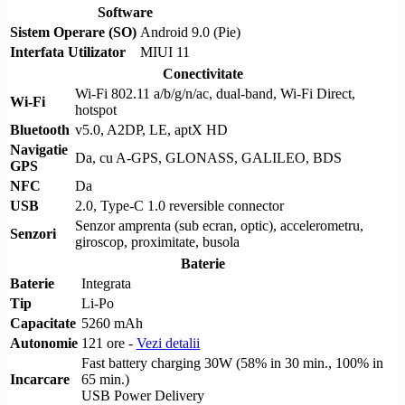
Software
Sistem Operare (SO)
Android 9.0 (Pie)
Interfata Utilizator
MIUI 11
Conectivitate
Wi-Fi
802.11 a/b/g/n/ac, dual-band,
Wi-Fi
Direct
,
Wi-Fi
hotspot
Bluetooth
v5.0, A2DP, LE, aptX HD
Navigatie
Da, cu
A-GPS
,
GLONASS
,
GALILEO
,
BDS
GPS
NFC
Da
USB
2.0, Type-C 1.0 reversible connector
Senzor amprenta (sub ecran, optic), accelerometru,
Senzori
giroscop, proximitate, busola
Baterie
Baterie
Integrata
Tip
Li-Po
Capacitate
5260 mAh
Autonomie
121 ore -
Vezi detalii
Fast battery charging 30W (58% in 30 min., 100% in
Incarcare
65 min.)
USB Power Delivery