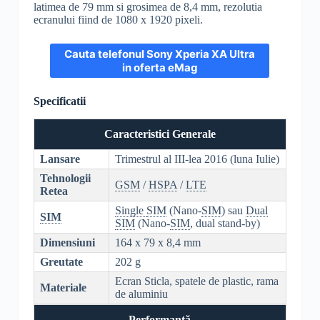
latimea de 79 mm si grosimea de 8,4 mm, rezolutia
ecranului fiind de 1080 x 1920 pixeli.
Cauta telefonul Sony Xperia XA Ultra
in oferta eMag
Specificatii
Caracteristici Generale
Lansare
Trimestrul al III-lea 2016 (luna Iulie)
Tehnologii
GSM
/
HSPA
/
LTE
Retea
Single
SIM
(Nano-
SIM
) sau
Dual
SIM
SIM
(Nano-
SIM
, dual stand-by)
Dimensiuni
164 x 79 x 8,4 mm
Greutate
202 g
Ecran Sticla, spatele de plastic, rama
Materiale
de aluminiu
Performanță