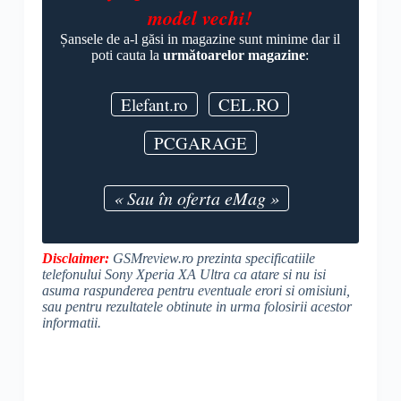
model vechi!
Șansele de a-l găsi in magazine sunt minime dar il
poti cauta la
următoarelor magazine
:
Elefant.ro
CEL.RO
PCGARAGE
« Sau în oferta eMag »
Disclaimer:
GSMreview.ro prezinta specificatiile
telefonului Sony Xperia XA Ultra ca atare si nu isi
asuma raspunderea pentru eventuale erori si omisiuni,
sau pentru rezultatele obtinute in urma folosirii acestor
informatii.