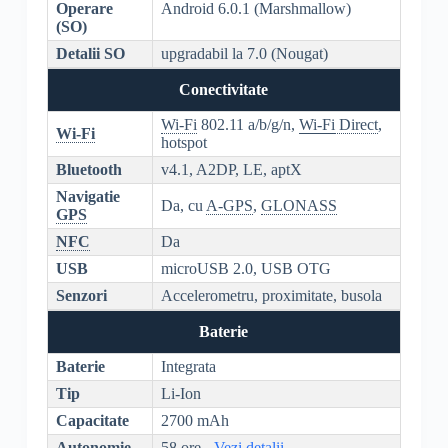
Operare
Android 6.0.1 (Marshmallow)
(SO)
Detalii SO
upgradabil la 7.0 (Nougat)
Conectivitate
Wi-Fi
802.11 a/b/g/n,
Wi-Fi
Direct
,
Wi-Fi
hotspot
Bluetooth
v4.1, A2DP, LE, aptX
Navigatie
Da, cu
A-GPS
,
GLONASS
GPS
NFC
Da
USB
microUSB 2.0, USB OTG
Senzori
Accelerometru, proximitate, busola
Baterie
Baterie
Integrata
Tip
Li-Ion
Capacitate
2700 mAh
Autonomie
58 ore -
Vezi detalii