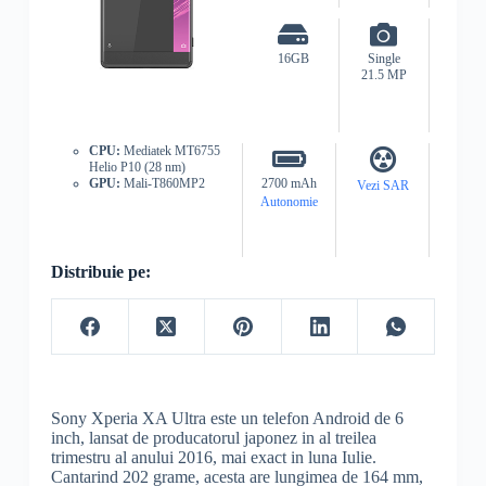
16GB
Single
21.5 MP
CPU:
Mediatek MT6755
Helio P10 (28 nm)
GPU:
Mali-T860MP2
2700 mAh
Vezi SAR
Autonomie
Distribuie pe:
Sony Xperia XA Ultra este un telefon Android de 6
inch, lansat de producatorul japonez in al treilea
trimestru al anului 2016, mai exact in luna Iulie.
Cantarind 202 grame, acesta are lungimea de 164 mm,