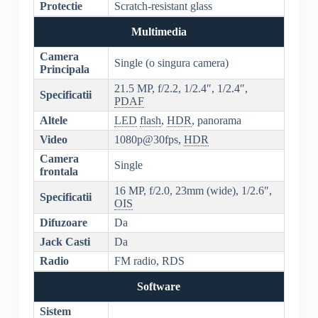
Protectie
Scratch-resistant glass
Multimedia
Camera
Single (o singura camera)
Principala
21.5 MP, f/2.2, 1/2.4″, 1/2.4″,
Specificatii
PDAF
Altele
LED
flash
,
HDR
, panorama
Video
1080p@30fps,
HDR
Camera
Single
frontala
16 MP, f/2.0, 23mm (wide), 1/2.6″,
Specificatii
OIS
Difuzoare
Da
Jack Casti
Da
Radio
FM radio, RDS
Software
Sistem