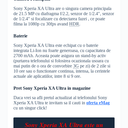
Sony Xperia XA Ultra are o singura camera principala
de 21.5 MP cu diafragma f/2.2, senzor de 1/2.4″, senzor
de 1/2.4″ si focalizare cu detectarea fazei , ce poate
filma la 1080p cu 30fps avand
HDR
.
Baterie
Sony Xperia XA Ultra este echipat cu o baterie
integrata Li-Ion nu foarte generoasa, cu capacitatea de
2700 mAh. Aceasta poate asigura un stand-by activ
(purtarea telefonului si folosirea ocazionala usoara cu
mai putin de o ora de convorbire
3G
pe zi) de 2 zile si
10 ore sau o functionare continua, intensa, la cerintele
actuale ale aplicatiilor, intre 8 si 9 ore.
Pret Sony Xperia XA Ultra in magazine
Daca vrei sa afli pretul actualizat al telefonului Sony
Xperia XA Ultra te invitam sa il cauti in
oferta eMag
cu un singur click!
Sony Xperia XA Ultra este un