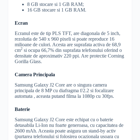
8 GB stocare si 1 GB
RAM
;
16 GB stocare si 1 GB
RAM
.
Ecran
Ecranul este de tip
PLS
TFT
, are diagonala de 5 inch,
rezolutia de 540 x 960 pixeli si poate reproduce 16
milioane de culori. Acesta are suprafata activa de 68,9
2
cm
si ocupa 66,7% din suprafata telefonului oferind o
densitate de aproximativ 220 ppi. Are protectie Corning
Gorilla Glass
.
Camera Principala
Samsung Galaxy J2 Core are o singura camera
principala de 8 MP cu diafragma f/2.2 si focalizare
automata , aceasta putand filma la 1080p cu 30fps.
Baterie
Samsung Galaxy J2 Core este echipat cu o baterie
detasabila Li-Ion nu foarte generoasa, cu capacitatea de
2600 mAh. Aceasta poate asigura un stand-by activ
(purtarea telefonului si folosirea ocazionala usoara cu