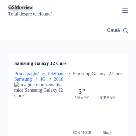
S
GSMreview
a
Totul despre telefoane!
r
i
l
Caută
a
c
o
n
ț
i
Samsung Galaxy J2 Core
n
u
Prima pagină
Telefoane
Samsung Galaxy J2 Core
t
Samsung
4G
2018
5"
540 x 960
1GB RAM
8GB / 16GB
Single