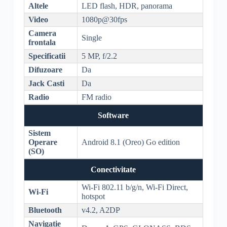
Altele
LED
flash
,
HDR
, panorama
Video
1080p@30fps
Camera
Single
frontala
Specificatii
5 MP, f/2.2
Difuzoare
Da
Jack Casti
Da
Radio
FM radio
Software
Sistem
Operare
Android 8.1 (Oreo) Go edition
(SO)
Conectivitate
Wi-Fi
802.11 b/g/n,
Wi-Fi
Direct
,
Wi-Fi
hotspot
Bluetooth
v4.2, A2DP
Navigatie