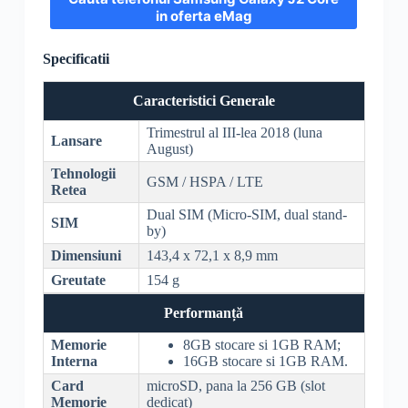
in oferta eMag
Specificatii
Caracteristici Generale
Trimestrul al III-lea 2018 (luna
Lansare
August)
Tehnologii
GSM
/
HSPA
/
LTE
Retea
Dual
SIM
(Micro-
SIM
, dual stand-
SIM
by)
Dimensiuni
143,4 x 72,1 x 8,9 mm
Greutate
154 g
Performanță
Memorie
8GB stocare si 1GB
RAM
;
Interna
16GB stocare si 1GB
RAM
.
Card
microSD
, pana la 256 GB (slot
Memorie
dedicat)