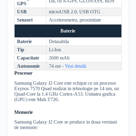
Da, cu
A-GPS
,
GLONASS
,
BDS
GPS
USB
microUSB 2.0, USB OTG
Senzori
Accelerometru, proximitate
Baterie
Baterie
Detasabila
Tip
Li-Ion
Capacitate
2600 mAh
Autonomie
74 ore -
Vezi detalii
Procesor
Samsung Galaxy J2 Core este echipat cu un procesor
Exynos 7570
Quad realizat in tehnologie pe 14 nm, un
Quad-Core
la 1.4 GHz
Cortex
-A53. Unitatea grafica
(
GPU
) este Mali-T720.
Memorie
Samsung Galaxy J2 Core se produce in doua versiuni
de memorie: