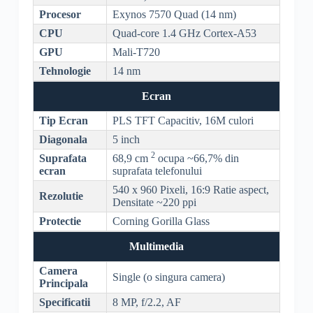
Procesor
Exynos 7570
Quad (14 nm)
CPU
Quad-core
1.4 GHz
Cortex
-A53
GPU
Mali-T720
Tehnologie
14 nm
Ecran
Tip Ecran
PLS
TFT
Capacitiv, 16M culori
Diagonala
5 inch
2
Suprafata
68,9 cm
ocupa ~66,7% din
ecran
suprafata telefonului
540 x 960 Pixeli, 16:9 Ratie aspect,
Rezolutie
Densitate ~220 ppi
Protectie
Corning
Gorilla Glass
Multimedia
Camera
Single (o singura camera)
Principala
Specificatii
8 MP, f/2.2, AF