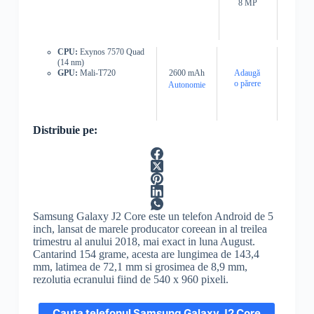
8 MP
CPU:
Exynos 7570 Quad
(14 nm)
GPU:
Mali-T720
2600 mAh
Adaugă
o părere
Autonomie
Distribuie pe:
Samsung Galaxy J2 Core este un telefon Android de 5
inch, lansat de marele producator coreean in al treilea
trimestru al anului 2018, mai exact in luna August.
Cantarind 154 grame, acesta are lungimea de 143,4
mm, latimea de 72,1 mm si grosimea de 8,9 mm,
rezolutia ecranului fiind de 540 x 960 pixeli.
Cauta telefonul Samsung Galaxy J2 Core