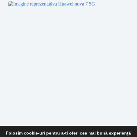
Huawei nova 7 5G
Folosim cookie-uri pentru a-ți oferi cea mai bună experiență
Huawei
5G
2020