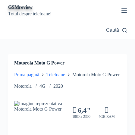
S
GSMreview
a
Totul despre telefoane!
r
i
l
Caută
a
c
o
n
ț
i
Motorola Moto G Power
n
u
Prima pagină
Telefoane
Motorola Moto G Power
t
Motorola
4G
2020
6,4"
1080 x 2300
4GB RAM