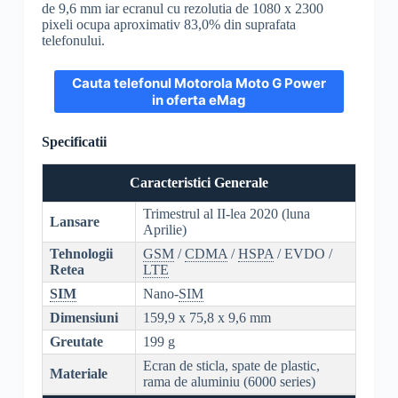
de 9,6 mm iar ecranul cu rezolutia de 1080 x 2300
pixeli ocupa aproximativ 83,0% din suprafata
telefonului.
Cauta telefonul Motorola Moto G Power
in oferta eMag
Specificatii
Caracteristici Generale
Trimestrul al II-lea 2020 (luna
Lansare
Aprilie)
Tehnologii
GSM
/
CDMA
/
HSPA
/ EVDO /
Retea
LTE
SIM
Nano-
SIM
Dimensiuni
159,9 x 75,8 x 9,6 mm
Greutate
199 g
Ecran de sticla, spate de plastic,
Materiale
rama de aluminiu (6000 series)