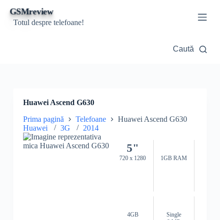
S
GSMreview
a
Totul despre telefoane!
r
i
l
Caută
a
c
o
n
ț
i
Huawei Ascend G630
n
u
Prima pagină
Telefoane
Huawei Ascend G630
t
Huawei
3G
2014
5"
720 x 1280
1GB RAM
4GB
Single