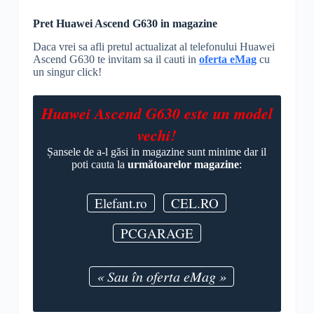
Pret Huawei Ascend G630 in magazine
Daca vrei sa afli pretul actualizat al telefonului Huawei
Ascend G630 te invitam sa il cauti in
oferta eMag
cu
un singur click!
Huawei Ascend G630 este un model
vechi!
Șansele de a-l găsi in magazine sunt minime dar il
poti cauta la
următoarelor magazine
:
Elefant.ro
CEL.RO
PCGARAGE
« Sau în oferta eMag »