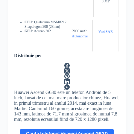
8 MP
CPU:
Qualcomm MSM8212
Snapdragon 200 (28 nm)
GPU:
Adreno 302
2000 mAh
Vezi SAR
Autonomie
Distribuie pe:
Huawei Ascend G630 este un telefon Android de 5
inch, lansat de cel mai mare producator chinez, Huawei,
in primul trimestru al anului 2014, mai exact in luna
Martie. Cantarind 160 grame, acesta are lungimea de
143 mm, latimea de 71,7 mm si grosimea de numai 7,8
mm, rezolutia ecranului fiind de 720 x 1280 pixeli.
Cauta telefonul Huawei Ascend G630