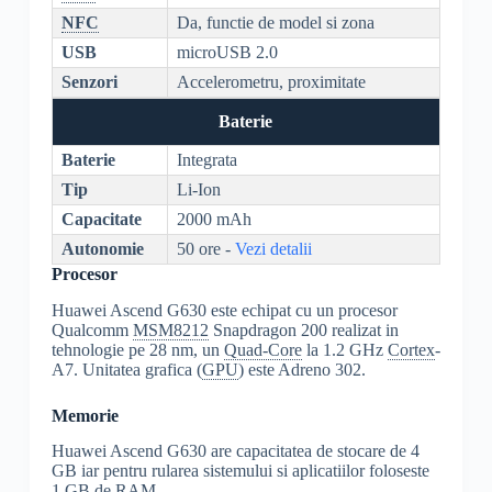
NFC
Da, functie de model si zona
USB
microUSB 2.0
Senzori
Accelerometru, proximitate
Baterie
Baterie
Integrata
Tip
Li-Ion
Capacitate
2000 mAh
Autonomie
50 ore -
Vezi detalii
Procesor
Huawei Ascend G630 este echipat cu un procesor
Qualcomm
MSM8212
Snapdragon 200 realizat in
tehnologie pe 28 nm, un
Quad-Core
la 1.2 GHz
Cortex
-
A7. Unitatea grafica (
GPU
) este Adreno 302.
Memorie
Huawei Ascend G630 are capacitatea de stocare de 4
GB iar pentru rularea sistemului si aplicatiilor foloseste
1 GB de
RAM
.