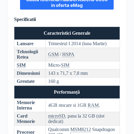
in oferta eMag
Specificatii
Caracteristici Generale
Lansare
Trimestrul I 2014 (luna Martie)
Tehnologii
GSM
/
HSPA
Retea
SIM
Micro-
SIM
Dimensiuni
143 x 71,7 x 7,8 mm
Greutate
160 g
Performanță
Memorie
4GB stocare si 1GB
RAM
.
Interna
Card
microSD
, pana la 32 GB (slot
Memorie
dedicat)
Qualcomm
MSM8212
Snapdragon
Procesor