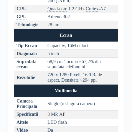
200 (28 nm)
CPU
Quad-core
1.2 GHz
Cortex
-A7
GPU
Adreno 302
Tehnologie
28 nm
Ecran
Tip Ecran
Capacitiv, 16M culori
Diagonala
5 inch
2
Suprafata
68,9 cm
ocupa ~67,2% din
ecran
suprafata telefonului
720 x 1280 Pixeli, 16:9 Ratie
Rezolutie
aspect, Densitate ~294 ppi
Multimedia
Camera
Single (o singura camera)
Principala
Specificatii
8 MP, AF
Altele
LED
flash
Video
Da