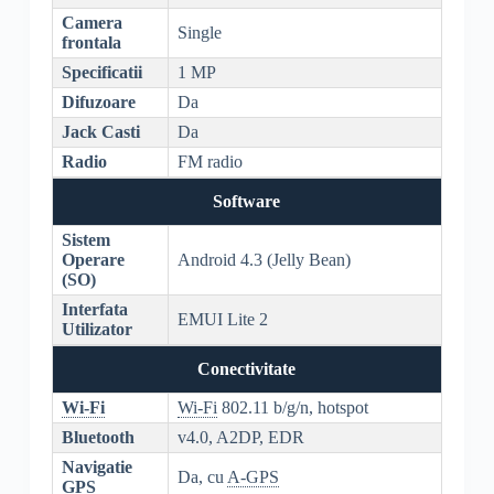
Camera
Single
frontala
Specificatii
1 MP
Difuzoare
Da
Jack Casti
Da
Radio
FM radio
Software
Sistem
Operare
Android 4.3 (Jelly Bean)
(SO)
Interfata
EMUI Lite 2
Utilizator
Conectivitate
Wi-Fi
Wi-Fi
802.11 b/g/n, hotspot
Bluetooth
v4.0, A2DP, EDR
Navigatie
Da, cu
A-GPS
GPS