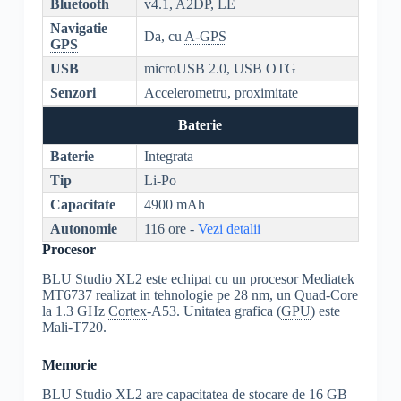
Bluetooth
v4.1, A2DP, LE
Navigatie
Da, cu
A-GPS
GPS
USB
microUSB 2.0, USB OTG
Senzori
Accelerometru, proximitate
Baterie
Baterie
Integrata
Tip
Li-Po
Capacitate
4900 mAh
Autonomie
116 ore -
Vezi detalii
Procesor
BLU Studio XL2 este echipat cu un procesor Mediatek
MT6737
realizat in tehnologie pe 28 nm, un
Quad-Core
la 1.3 GHz
Cortex
-A53. Unitatea grafica (
GPU
) este
Mali-T720.
Memorie
BLU Studio XL2 are capacitatea de stocare de 16 GB