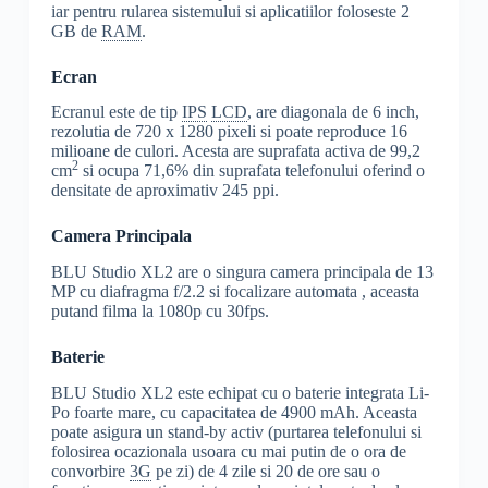
iar pentru rularea sistemului si aplicatiilor foloseste 2
GB de
RAM
.
Ecran
Ecranul este de tip
IPS
LCD
, are diagonala de 6 inch,
rezolutia de 720 x 1280 pixeli si poate reproduce 16
milioane de culori. Acesta are suprafata activa de 99,2
2
cm
si ocupa 71,6% din suprafata telefonului oferind o
densitate de aproximativ 245 ppi.
Camera Principala
BLU Studio XL2 are o singura camera principala de 13
MP cu diafragma f/2.2 si focalizare automata , aceasta
putand filma la 1080p cu 30fps.
Baterie
BLU Studio XL2 este echipat cu o baterie integrata Li-
Po foarte mare, cu capacitatea de 4900 mAh. Aceasta
poate asigura un stand-by activ (purtarea telefonului si
folosirea ocazionala usoara cu mai putin de o ora de
convorbire
3G
pe zi) de 4 zile si 20 de ore sau o