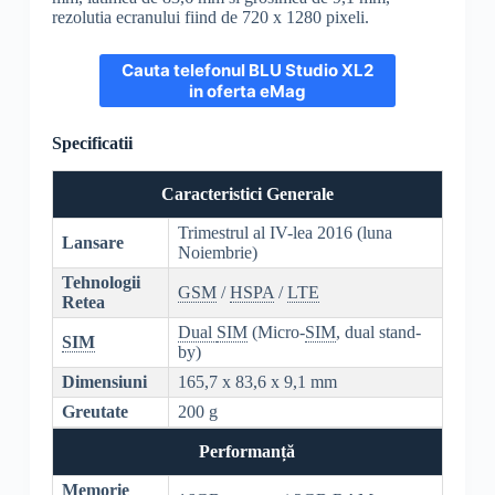
rezolutia ecranului fiind de 720 x 1280 pixeli.
Cauta telefonul BLU Studio XL2
in oferta eMag
Specificatii
Caracteristici Generale
Trimestrul al IV-lea 2016 (luna
Lansare
Noiembrie)
Tehnologii
GSM
/
HSPA
/
LTE
Retea
Dual
SIM
(Micro-
SIM
, dual stand-
SIM
by)
Dimensiuni
165,7 x 83,6 x 9,1 mm
Greutate
200 g
Performanță
Memorie