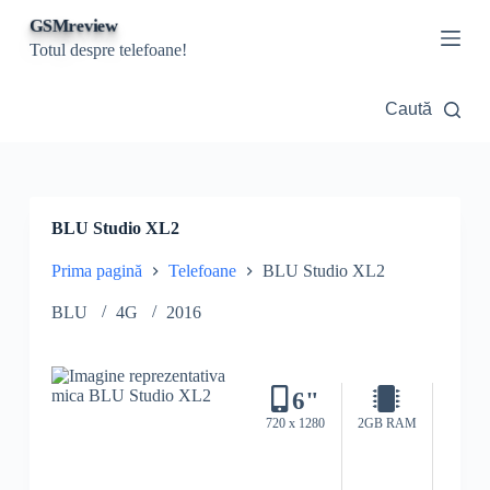
S
GSMreview
a
Totul despre telefoane!
r
i
l
Caută
a
c
o
n
ț
i
BLU Studio XL2
n
u
Prima pagină
Telefoane
BLU Studio XL2
t
BLU
4G
2016
6"
720 x 1280
2GB RAM