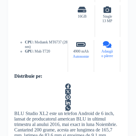
16GB
Single
13 MP
CPU:
Mediatek MT6737 (28
nm)
GPU:
Mali-T720
4900 mAh
Adaugă
o părere
Autonomie
Distribuie pe:
BLU Studio XL2 este un telefon Android de 6 inch,
lansat de producatorul american BLU in ultimul
trimestru al anului 2016, mai exact in luna Noiembrie.
Cantarind 200 grame, acesta are lungimea de 165,7
mm, latimea de 83,6 mm si grosimea de 9,1 mm,