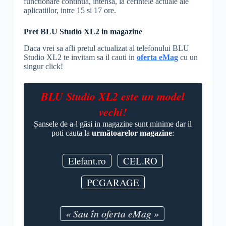
functionare continua, intensa, la cerintele actuale ale
aplicatiilor, intre 15 si 17 ore.
Pret BLU Studio XL2 in magazine
Daca vrei sa afli pretul actualizat al telefonului BLU
Studio XL2 te invitam sa il cauti in
oferta eMag
cu un
singur click!
BLU Studio XL2 este un model
vechi!
Șansele de a-l găsi in magazine sunt minime dar il
poti cauta la
următoarelor magazine
:
Elefant.ro
CEL.RO
PCGARAGE
« Sau în oferta eMag »