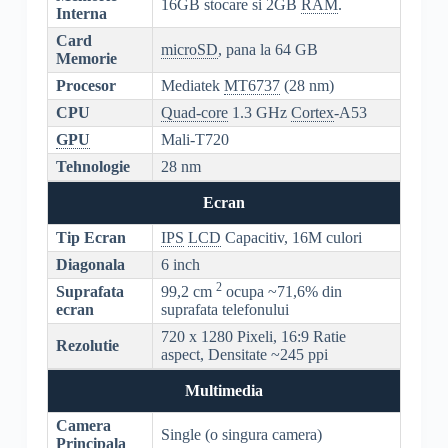
16GB stocare si 2GB
RAM
.
Interna
Card
microSD
, pana la 64 GB
Memorie
Procesor
Mediatek
MT6737
(28 nm)
CPU
Quad-core
1.3 GHz
Cortex
-A53
GPU
Mali-T720
Tehnologie
28 nm
Ecran
Tip Ecran
IPS
LCD
Capacitiv, 16M culori
Diagonala
6 inch
2
Suprafata
99,2 cm
ocupa ~71,6% din
ecran
suprafata telefonului
720 x 1280 Pixeli, 16:9 Ratie
Rezolutie
aspect, Densitate ~245 ppi
Multimedia
Camera
Single (o singura camera)
Principala