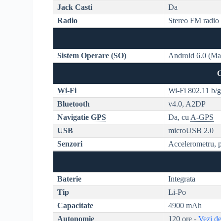
Jack Casti
Da
Radio
Stereo FM radio
Sistem Operare (SO)
Android 6.0 (M
C
Wi-Fi
Wi-Fi
802.11 b/g
Bluetooth
v4.0, A2DP
Navigatie
GPS
Da, cu
A-GPS
USB
microUSB 2.0
Senzori
Accelerometru, p
Baterie
Integrata
Tip
Li-Po
Capacitate
4900 mAh
Autonomie
120 ore -
Vezi de