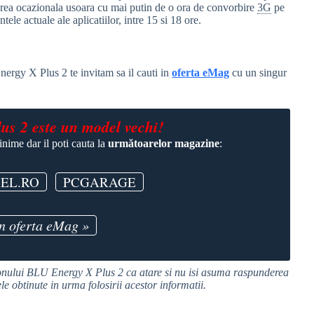
osirea ocazionala usoara cu mai putin de o ora de convorbire
3G
pe
tele actuale ale aplicatiilor, intre 15 si 18 ore.
Energy X Plus 2 te invitam sa il cauti in
oferta eMag
cu un singur
s 2 este un model vechi!
nime dar il poti cauta la
următoarelor magazine
:
EL.RO
PCGARAGE
în oferta eMag »
fonului BLU Energy X Plus 2 ca atare si nu isi asuma raspunderea
le obtinute in urma folosirii acestor informatii.