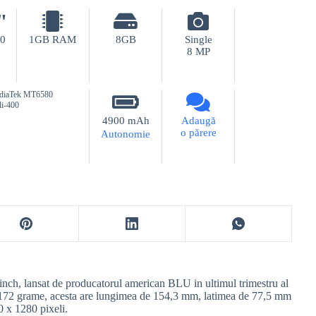
"
80
1GB RAM
8GB
Single
8 MP
iaTek MT6580
i-400
4900 mAh
Adaugă
o părere
Autonomie
nch, lansat de producatorul american BLU in ultimul trimestru al
 172 grame, acesta are lungimea de 154,3 mm, latimea de 77,5 mm
0 x 1280 pixeli.