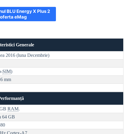
nul BLU Energy X Plus 2
 oferta eMag
eristici Generale
-lea 2016 (luna Decembrie)
o-
SIM
)
9,6 mm
Performanță
 1GB
RAM
.
la 64 GB
580
GHz
Cortex
-A7