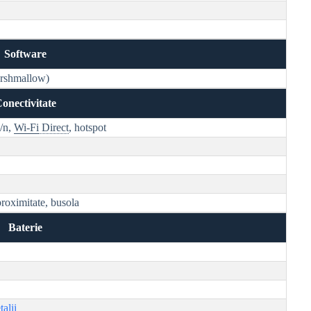
Software
arshmallow)
onectivitate
/n,
Wi-Fi
Direct
, hotspot
roximitate, busola
Baterie
talii