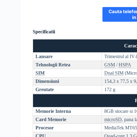
Cauta telefo
in
Specificatii
Caract
Lansare
Trimestrul al IV
Tehnologii Retea
GSM
/
HSPA
SIM
Dual
SIM
(Micr
Dimensiuni
154,3 x 77,5 x 
Greutate
172 g
Memorie Interna
8GB stocare si
Card Memorie
microSD
, pana 
Procesor
MediaTek MT6
CPU
Quad-core
1.3 