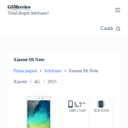
S
GSMreview
a
Totul despre telefoane!
r
i
l
Caută
a
c
o
n
ț
i
Xiaomi Mi Note
n
u
Prima pagină
Telefoane
Xiaomi Mi Note
t
Xiaomi
4G
2015
5,7"
1080 x 1920
3GB RAM