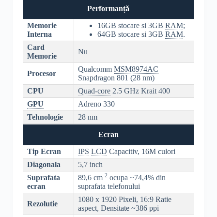
Performanță
Memorie
16GB stocare si 3GB
RAM
;
Interna
64GB stocare si 3GB
RAM
.
Card
Nu
Memorie
Qualcomm
MSM8974AC
Procesor
Snapdragon 801 (28 nm)
CPU
Quad-core
2.5 GHz Krait 400
GPU
Adreno 330
Tehnologie
28 nm
Ecran
Tip Ecran
IPS
LCD
Capacitiv, 16M culori
Diagonala
5,7 inch
2
Suprafata
89,6 cm
ocupa ~74,4% din
ecran
suprafata telefonului
1080 x 1920 Pixeli, 16:9 Ratie
Rezolutie
aspect, Densitate ~386 ppi