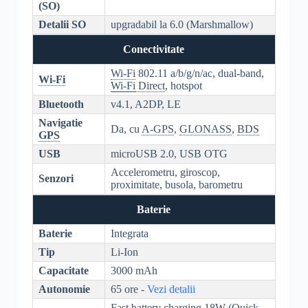
(SO)
Detalii SO
upgradabil la 6.0 (Marshmallow)
Conectivitate
Wi-Fi
802.11 a/b/g/n/ac, dual-band,
Wi-Fi
Wi-Fi
Direct
, hotspot
Bluetooth
v4.1, A2DP, LE
Navigatie
Da, cu
A-GPS
,
GLONASS
,
BDS
GPS
USB
microUSB 2.0, USB OTG
Accelerometru, giroscop,
Senzori
proximitate, busola, barometru
Baterie
Baterie
Integrata
Tip
Li-Ion
Capacitate
3000 mAh
Autonomie
65 ore -
Vezi detalii
Fast battery charging 18W (Quick