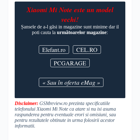
Xiaomi Mi Note este un model
vechi!
Șansele de a-l găsi in magazine sunt minime dar il
poti cauta la
următoarelor magazine
:
Elefant.ro
CEL.RO
PCGARAGE
« Sau în oferta eMag »
Disclaimer:
GSMreview.ro prezinta specificatiile
telefonului Xiaomi Mi Note ca atare si nu isi asuma
raspunderea pentru eventuale erori si omisiuni, sau
pentru rezultatele obtinute in urma folosirii acestor
informatii.