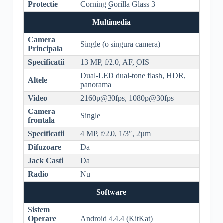
Protectie
Corning
Gorilla Glass
3
Multimedia
Camera
Single (o singura camera)
Principala
Specificatii
13 MP, f/2.0, AF,
OIS
Dual-
LED
dual-tone
flash
,
HDR
,
Altele
panorama
Video
2160p@30fps, 1080p@30fps
Camera
Single
frontala
Specificatii
4 MP, f/2.0, 1/3″, 2µm
Difuzoare
Da
Jack Casti
Da
Radio
Nu
Software
Sistem
Operare
Android 4.4.4 (KitKat)