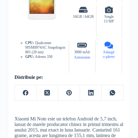
16GB / 64GB
Single
13 MP
CPU:
Qualcomm
MSM8974AC Snapdragon
801 (28 nm)
3000 mAh
Adaugă
GPU:
Adreno 330
o părere
Autonomie
Distribuie pe:
Xiaomi Mi Note este un telefon Android de 5,7 inch,
lansat de marele producator chinez in primul trimestru al
anului 2015, mai exact in luna Ianuarie. Cantarind 161
grame, acesta are lungimea de 155,1 mm, latimea de