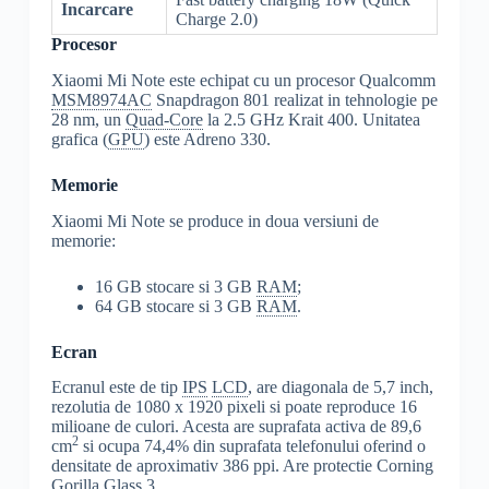
Incarcare
Charge 2.0)
Procesor
Xiaomi Mi Note este echipat cu un procesor Qualcomm
MSM8974AC
Snapdragon 801 realizat in tehnologie pe
28 nm, un
Quad-Core
la 2.5 GHz Krait 400. Unitatea
grafica (
GPU
) este Adreno 330.
Memorie
Xiaomi Mi Note se produce in doua versiuni de
memorie:
16 GB stocare si 3 GB
RAM
;
64 GB stocare si 3 GB
RAM
.
Ecran
Ecranul este de tip
IPS
LCD
, are diagonala de 5,7 inch,
rezolutia de 1080 x 1920 pixeli si poate reproduce 16
milioane de culori. Acesta are suprafata activa de 89,6
2
cm
si ocupa 74,4% din suprafata telefonului oferind o
densitate de aproximativ 386 ppi. Are protectie Corning
Gorilla Glass
3.