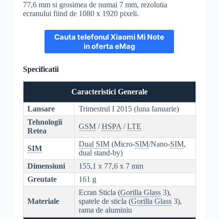
77,6 mm si grosimea de numai 7 mm, rezolutia
ecranului fiind de 1080 x 1920 pixeli.
Cauta telefonul Xiaomi Mi Note
in oferta eMag
Specificatii
Caracteristici Generale
Lansare
Trimestrul I 2015 (luna Ianuarie)
Tehnologii
GSM
/
HSPA
/
LTE
Retea
Dual
SIM
(Micro-
SIM
/Nano-
SIM
,
SIM
dual stand-by)
Dimensiuni
155,1 x 77,6 x 7 mm
Greutate
161 g
Ecran Sticla (
Gorilla Glass
3),
Materiale
spatele de sticla (
Gorilla Glass
3),
rama de aluminiu