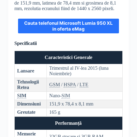
de 151,9 mm, latimea de 78,4 mm si grosimea de 8,1
mm, rezolutia ecranului fiind de 1440 x 2560 pixeli.
Cauta telefonul Microsoft Lumia 950 XL
in oferta eMag
Specificatii
Caracteristici Generale
Trimestrul al IV-lea 2015 (luna
Lansare
Noiembrie)
Tehnologii
GSM
/
HSPA
/
LTE
Retea
SIM
Nano-
SIM
Dimensiuni
151,9 x 78,4 x 8,1 mm
Greutate
165 g
Performanță
Memorie
32GB stocare si 3GB
RAM
.