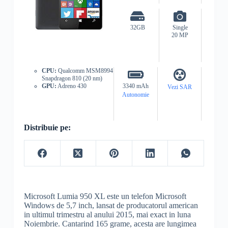
32GB
Single
20 MP
CPU:
Qualcomm MSM8994
Snapdragon 810 (20 nm)
GPU:
Adreno 430
3340 mAh
Vezi SAR
Autonomie
Distribuie pe:
Microsoft Lumia 950 XL este un telefon Microsoft
Windows de 5,7 inch, lansat de producatorul american
in ultimul trimestru al anului 2015, mai exact in luna
Noiembrie. Cantarind 165 grame, acesta are lungimea