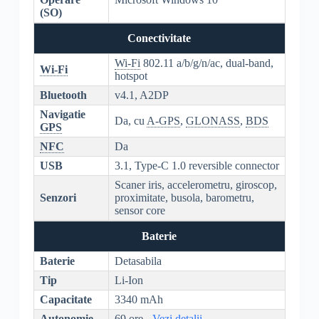
(SO)
Conectivitate
Wi-Fi
802.11 a/b/g/n/ac, dual-band,
Wi-Fi
hotspot
Bluetooth
v4.1, A2DP
Navigatie
Da, cu
A-GPS
,
GLONASS
,
BDS
GPS
NFC
Da
USB
3.1, Type-C 1.0 reversible connector
Scaner iris, accelerometru, giroscop,
Senzori
proximitate, busola, barometru,
sensor core
Baterie
Baterie
Detasabila
Tip
Li-Ion
Capacitate
3340 mAh
Autonomie
69 ore -
Vezi detalii