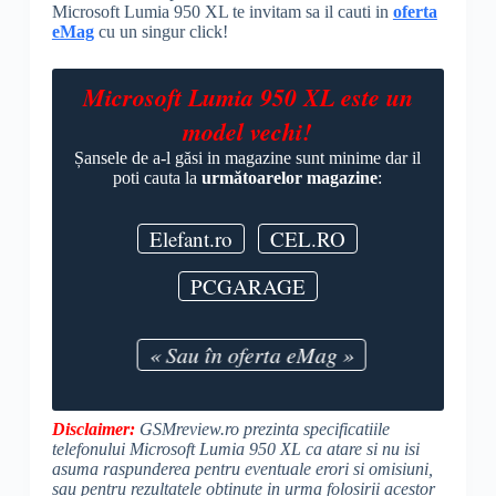
Microsoft Lumia 950 XL te invitam sa il cauti in
oferta
eMag
cu un singur click!
Microsoft Lumia 950 XL este un
model vechi!
Șansele de a-l găsi in magazine sunt minime dar il
poti cauta la
următoarelor magazine
:
Elefant.ro
CEL.RO
PCGARAGE
« Sau în oferta eMag »
Disclaimer:
GSMreview.ro prezinta specificatiile
telefonului Microsoft Lumia 950 XL ca atare si nu isi
asuma raspunderea pentru eventuale erori si omisiuni,
sau pentru rezultatele obtinute in urma folosirii acestor