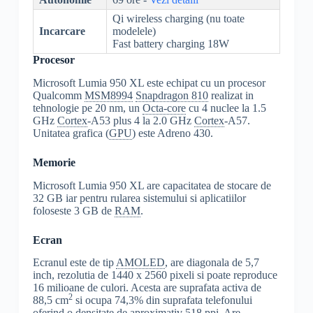
Qi wireless charging (nu toate
Incarcare
modelele)
Fast battery charging 18W
Procesor
Microsoft Lumia 950 XL este echipat cu un procesor
Qualcomm
MSM8994
Snapdragon 810
realizat in
tehnologie pe 20 nm, un
Octa-core
cu 4 nuclee la 1.5
GHz
Cortex
-A53 plus 4 la 2.0 GHz
Cortex
-A57.
Unitatea grafica (
GPU
) este Adreno 430.
Memorie
Microsoft Lumia 950 XL are capacitatea de stocare de
32 GB iar pentru rularea sistemului si aplicatiilor
foloseste 3 GB de
RAM
.
Ecran
Ecranul este de tip
AMOLED
, are diagonala de 5,7
inch, rezolutia de 1440 x 2560 pixeli si poate reproduce
16 milioane de culori. Acesta are suprafata activa de
2
88,5 cm
si ocupa 74,3% din suprafata telefonului
oferind o densitate de aproximativ 518 ppi. Are