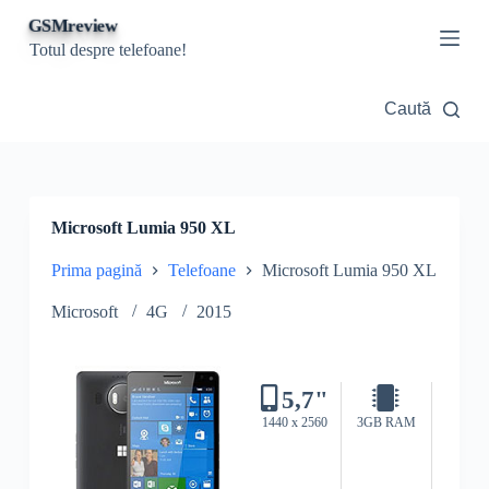
S
GSMreview
a
Totul despre telefoane!
r
i
l
Caută
a
c
o
n
ț
i
Microsoft Lumia 950 XL
n
u
Prima pagină
Telefoane
Microsoft Lumia 950 XL
t
Microsoft
4G
2015
5,7"
1440 x 2560
3GB RAM