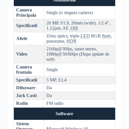
Camera
Single (o singura camera)
Principala
20 MP, f/1.9, 26mm (wide), 1/2.4″,
Specificatii
1.12µm, AF,
OIS
Zeiss optics, triple-
LED
RGB
flash
,
Altele
panorama,
HDR
2160p@30fps, sunet stereo,
Video
1080p@30/60fps (Dupa update de
soft)
Camera
Single
frontala
Specificatii
5 MP, f/2.4
Difuzoare
Da
Jack Casti
Da
Radio
FM radio
Software
Sistem
Operare
Microsoft Windows 10