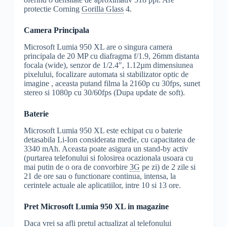
protectie Corning
Gorilla Glass
4.
Camera Principala
Microsoft Lumia 950 XL are o singura camera
principala de 20 MP cu diafragma f/1.9, 26mm distanta
focala (wide), senzor de 1/2.4″, 1.12µm dimensiunea
pixelului, focalizare automata si stabilizator optic de
imagine , aceasta putand filma la 2160p cu 30fps, sunet
stereo si 1080p cu 30/60fps (Dupa update de soft).
Baterie
Microsoft Lumia 950 XL este echipat cu o baterie
detasabila Li-Ion considerata medie, cu capacitatea de
3340 mAh. Aceasta poate asigura un stand-by activ
(purtarea telefonului si folosirea ocazionala usoara cu
mai putin de o ora de convorbire
3G
pe zi) de 2 zile si
21 de ore sau o functionare continua, intensa, la
cerintele actuale ale aplicatiilor, intre 10 si 13 ore.
Pret Microsoft Lumia 950 XL in magazine
Daca vrei sa afli pretul actualizat al telefonului