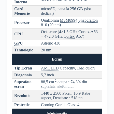
Interna
Card
microSD
, pana la 256 GB (slot
Memorie
dedicat)
Qualcomm
MSM8994
Snapdragon
Procesor
810
(20 nm)
Octa-core
(4×1.5 GHz
Cortex
-A53
CPU
+ 4×2.0 GHz
Cortex
-A57)
GPU
Adreno 430
Tehnologie
20 nm
Ecran
Tip Ecran
AMOLED
Capacitiv, 16M culori
Diagonala
5,7 inch
2
Suprafata
88,5 cm
ocupa ~74,3% din
ecran
suprafata telefonului
1440 x 2560 Pixeli, 16:9 Ratie
Rezolutie
aspect, Densitate ~518 ppi
Protectie
Corning
Gorilla Glass
4
Multimedia