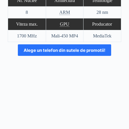
Nr. Nuclee
Arhitectura
Tehnologie
8
ARM
28 nm
Viteza max.
GPU
Producator
1700 MHz
Mali-450 MP4
MediaTek
Alege un telefon din sutele de promotii!