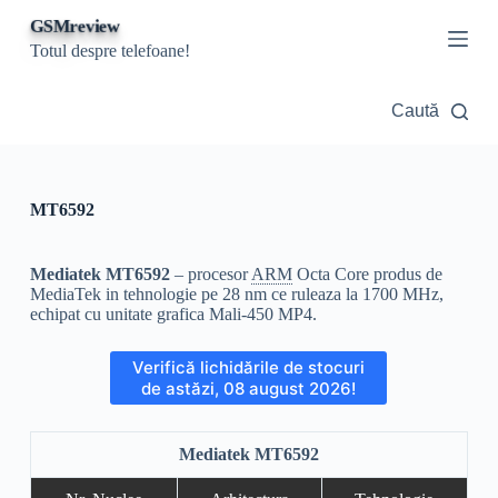
S
GSMreview
a
Totul despre telefoane!
r
i
l
Caută
a
c
o
n
ț
MT6592
i
n
u
Mediatek MT6592
– procesor
ARM
Octa Core produs de
t
MediaTek in tehnologie pe 28 nm ce ruleaza la 1700 MHz,
echipat cu unitate grafica Mali-450 MP4.
Verifică lichidările de stocuri
de astăzi, 08 august 2026!
Mediatek MT6592